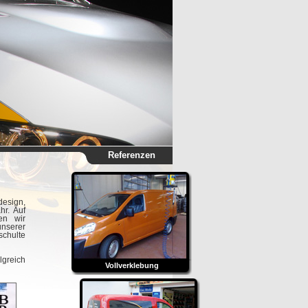
Referenzen
esign,
hr. Auf
en wir
unserer
chulte
greich
Vollverklebung