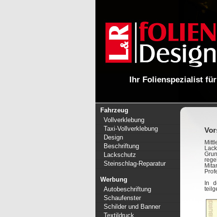
Ihr Folienspezialist fü
Fahrzeug
Vollverklebung
Taxi-Vollverklebung
Vor
Design
Mitt
Beschriftung
Lack
Lackschutz
Gru
rege
Steinschlag-Reparatur
Mita
Prof
Werbung
In d
Autobeschriftung
teil
Schaufenster
Schilder und Banner
Textildruck